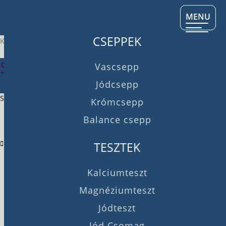
MENU
CSEPPEK
Kezdőlap
/ SafeAir-x
SafeAir-x
Vascsepp
Jódcsepp
Showing all 2 results
Krómcsepp
Balance csepp
TESZTEK
Kalciumteszt
Magnéziumteszt
Jódteszt
Jód Csomag